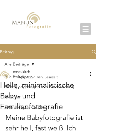
Beitrag
Alle Beiträge
mneukirch
Alle Beiträge
11. Apr. 2025
1 Min. Lesezeit
Helle, minimalistische
Richtig angezogen fürs Fotoshooting
Baby- und
Aktionen
Familienfotografie
10 Profi-Tipps für Eltern
Meine Babyfotografie ist 
sehr hell, fast weiß. Ich 