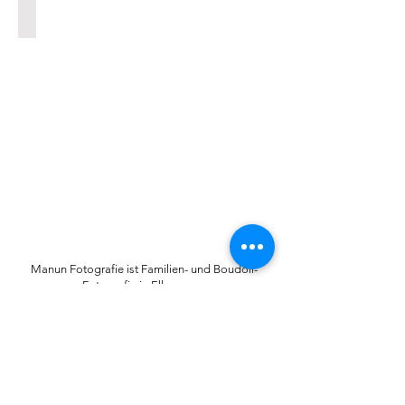
Bildauswahl
Manun Fotografie ist Familien- und Boudoir-
Fotografin in Ellwangen.
Eure erste Wahl für Fotoshootings im Ostalbkreis,
Aalen, Essingen, Abtsgmünd, Crailsheim
und in der Nähe von
Schwäbisch Hall, Heidenheim,
Nördlingen, Dinkelsbühl, Schwäbisch Gmünd .
Mail:
mneukirch@t-online.de
Tel./WhatsApp:
0176 966 128 16