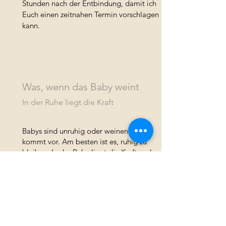
Stunden nach der Entbindung, damit ich
Euch einen zeitnahen Termin vorschlagen
kann.
Was, wenn das Baby weint
In der Ruhe liegt die Kraft
Babys sind unruhig oder weinen. Das
kommt vor. Am besten ist es, ruhig zu
bleiben. In der Ruhe liegt die Kraft und
diese überträgt sich auch auf Euch und
Euer Baby.
Bei Neugeborenen-Sessions wird die
meiste Zeit damit verbracht, das Baby zu
beruhigen, zu schaukeln, zu füttern und zu