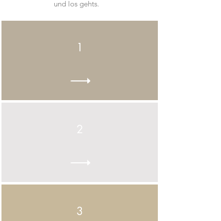
und los gehts.
1
2
3