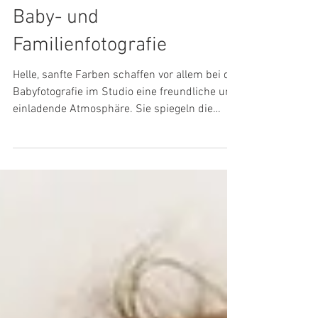
Helle, minimalistische
Baby- und
Familienfotografie
Helle, sanfte Farben schaffen vor allem bei der
Babyfotografie im Studio eine freundliche und
einladende Atmosphäre. Sie spiegeln die
Unschuld und Zartheit der Babys wider und
bringen eine Leichtigkeit in die Bilder, die den
Betrachter sofort anspricht. Der Fokus liegt
auf der Verbindung innerhalb der Familie.
Nichts lenkt ab. Minimalistische und helle
Baby- und Familien-Fotografie hat einen
zeitlosen Charakter.