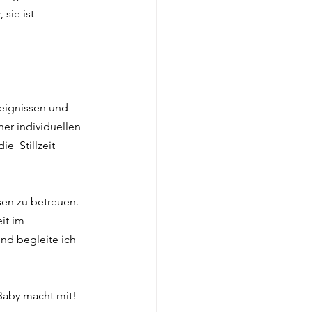
sie ist 
eignissen und 
r individuellen 
  Stillzeit 
sen zu betreuen. 
it im 
nd begleite ich 
 Baby macht mit! 