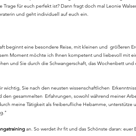
 Trage für euch perfekt ist? Dann fragt doch mal Leonie Walser, 
erin und geht individuell auf euch ein. 
ft beginnt eine besondere Reise, mit kleinen und  größeren Er
em Moment möchte ich Ihnen kompetent und liebevoll mit eine
ehen und Sie durch die Schwangerschaft, das Wochenbett und die
mir wichtig, Sie nach den neusten wissenschaftlichen  Erkenntnis
 den gesammelten  Erfahrungen, sowohl während meiner Arbe
urch meine Tätigkeit als freiberufliche Hebamme, unterstütze u
g."
ngatraining
 an. So werdet ihr fit und das Schönste daran: euer