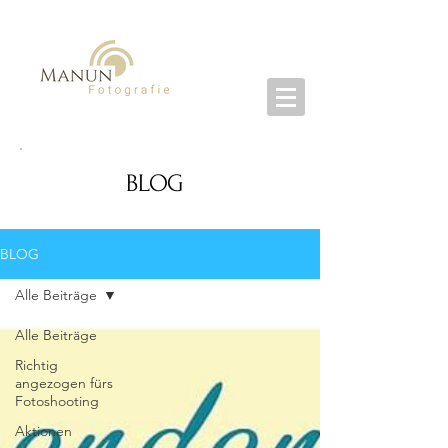
BLOG
BLOG
Alle Beiträge
Alle Beiträge
Richtig
angezogen fürs
Fotoshooting
Aktionen