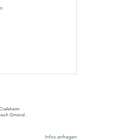
en
Crailsheim
bisch Gmünd .
Infos anfragen