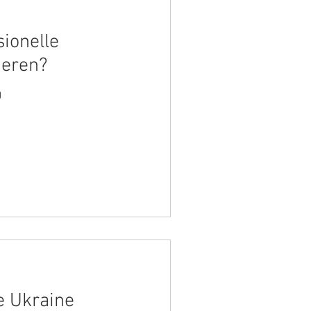
ionelle
ieren?
g
ie Ukraine