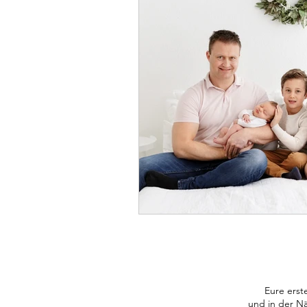
Eure erst
und in der N