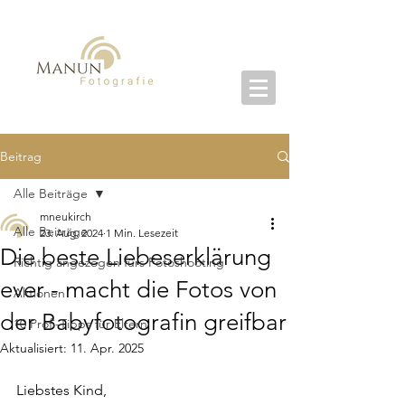
Beitrag
Alle Beiträge
mneukirch
Alle Beiträge
23. Aug. 2024
1 Min. Lesezeit
Die beste Liebeserklärung
Richtig angezogen fürs Fotoshooting
ever - macht die Fotos von
Aktionen
der Babyfotografin greifbar
10 Profi-Tipps für Eltern
Aktualisiert:
11. Apr. 2025
Liebstes Kind,